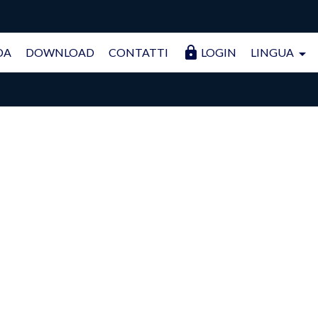
lock
DA
DOWNLOAD
CONTATTI
LOGIN
LINGUA
arrow_drop_down